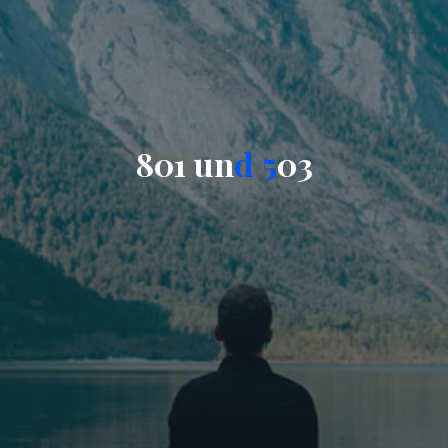
8
0
1
u
n
d
5
0
3