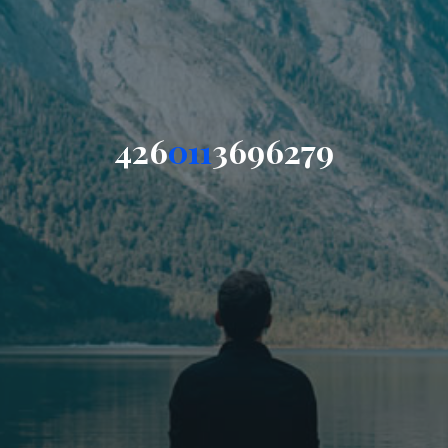
4
2
6
0
1
1
3
6
9
6
2
7
9